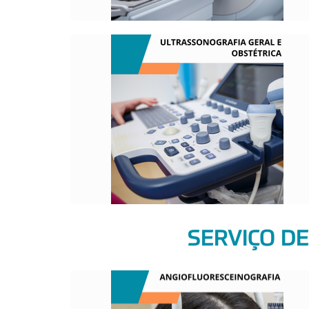
O QUE É?
Visualiza as movimentações das
estruturas internas do paciente, bem
como seus órgãos e tecidos. Já a
ultrassonografia obstétrica analisa o
crescimento e o peso do bebê.
SERVIÇO DE
O QUE É?