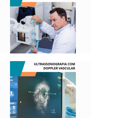
O QUE É?
Exame que faz uso de radiação ionizante
para obter imagens de partes diversas do
corpo humano.
O QUE É?
Este tipo de ultrassom vascular avalia a
circulação do fluxo sanguíneo nos vasos,
como nas veias e artérias das pernas.