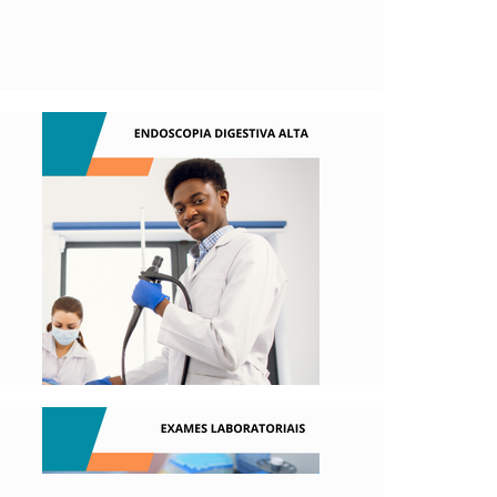
partir da superfície do corpo.
O QUE É?
Utilizado para descobrir a causa de
problemas digestivos como dores
abdominais, queimação e refluxo.
O QUE É?