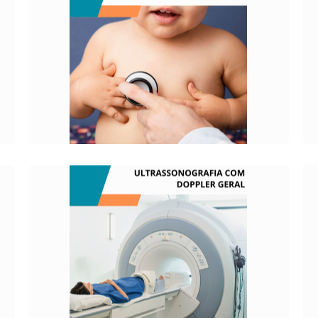
O QUE É?
É um teste que utiliza ondas sonoras para
obter imagens do coração.
O QUE É?
O ultrassom com doppler é uma técnica
diferenciada, que permite analisar o
movimento dos órgãos e o fluxo
sanguíneo em tempo real.