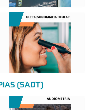
O QUE É?
Exame que analisa de maneira detalhada
todas as estruturas do olho, auxiliando no
diagnóstico de diversas doenças
oftalmológicas.
PIAS (SADT)
O QUE É?