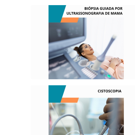
O QUE É?
Destina-se ao diagnóstico das patologias
mamária, evidenciadas em mamografia e
ultrassonografia mamária.
O QUE É?
Trata-se de um exame endoscópio das
vias urinárias baixas.