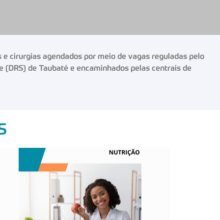
e cirurgias agendados por meio de vagas reguladas pelo
e (DRS) de Taubaté e encaminhados pelas centrais de
S
O QUE É?
Estuda as relações entre os alimentos e
nutrientes ingeridos pelo ser humano e
possíveis estados de saúde e doença.