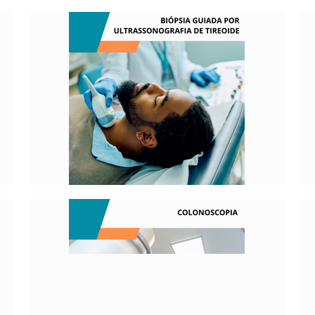
O QUE É?
É um procedimento médico feito para
remover um pedaço de tecido da tireoide,
para investigar possíveis doenças.
O QUE É?
É um exame que visualiza o intestino
grosso até chegar ao delgado.