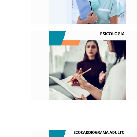
comunidades.
O QUE É?
Ciência que trata, estuda e analisa os
processos mentais e comportamentos de
indivíduos e grupos humanos em
diferentes situações.