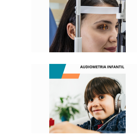
Trata-se de uma técnica para examinar a
circulação da retina e da coroide usando
um corante fluorescente e uma câmera
especializada.
O QUE É?
Tem por finalidade avaliar a audição do
paciente, identificando sua capacidade
para ouvir e interpretar sons.