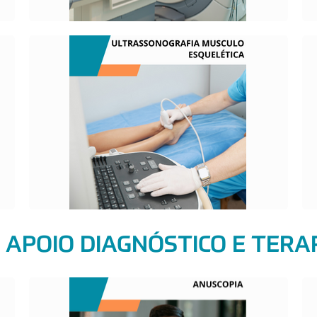
O QUE É?
A ultrassonografia musculoesquelética
avalia as articulações como ombro,
cotovelo, braço, antebraço, punho, mão,
quadril, coxa, joelho, perna, tornozelo e pé.
 APOIO DIAGNÓSTICO E TERA
O QUE É?