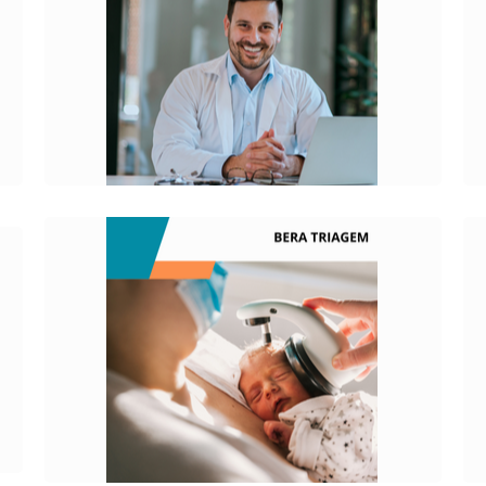
Exame que utiliza um pequeno espéculo
rígido inserido poucos centímetros no
interior do ânus, de modo a avaliar
problemas do canal anal.
O QUE É?
Consiste em um exame que detecta
alterações auditivas estruturais que
podem ocorrer tanto nos nervos
periféricos quanto no sistema nervoso
central.