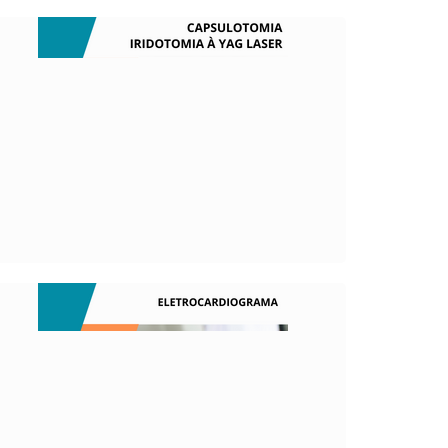
O QUE É?
É um procedimento de eleição no
tratamento do glaucoma de ângulo
estreito.
O QUE É?
Um eletrocardiograma é a reprodução
gráfica da atividade elétrica do coração
durante o seu funcionamento, registada a