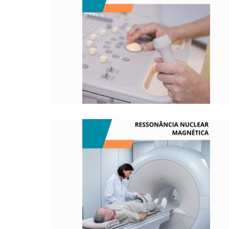
O QUE É?
É um teste que utiliza ondas sonoras para
obter imagens do coração.
O QUE É?
Exame de imagem médica usada em
radiologia para formar imagens da
anatomia e dos processos fisiológicos do
corpo.