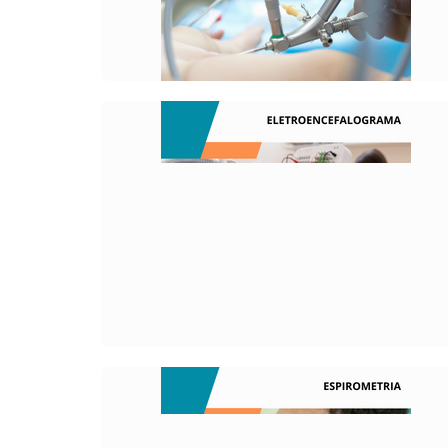
O QUE É?
É um método de monitoramento
eletrofisiológico que é utilizado para
registrar a atividade elétrica do cérebro.
O QUE É?