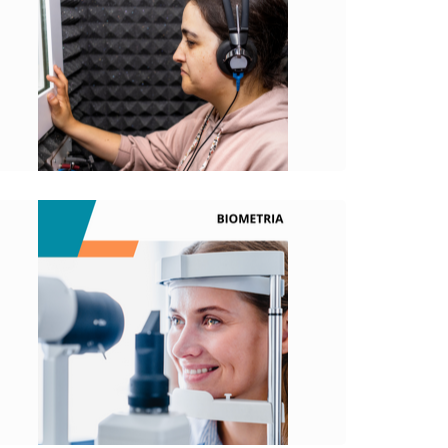
Tem por finalidade avaliar a audição do
paciente, identificando sua capacidade
para ouvir e interpretar sons.
O QUE É?
Estudo estatístico das características
físicas ou comportamentais dos seres
vivos.