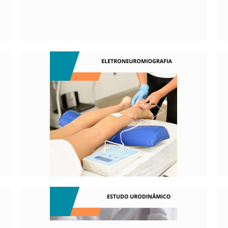
O QUE É?
É um exame neurofisiológico, utilizado no
diagnóstico e prognóstico de lesões no
sistema nervoso periférico.
O QUE É?