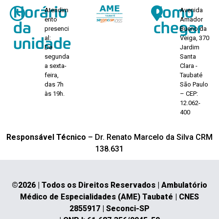
Horário
Como
Atendim
Avenida
ento
Amador
da
chegar
presenci
Bueno da
al:
Veiga, 370
unidade
De
Jardim
segunda
Santa
a sexta-
Clara -
feira,
Taubaté
das 7h
São Paulo
às 19h.
– CEP:
12.062-
400
Responsável Técnico
– Dr. Renato Marcelo da Silva CRM
138.631
©2026 | Todos os Direitos Reservados | Ambulatório
Médico de Especialidades (AME) Taubaté | CNES
2855917 | Seconci-SP