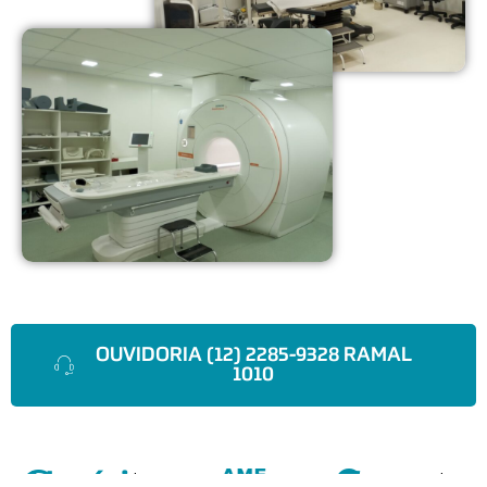
OUVIDORIA (12) 2285-9328 RAMAL
1010
Horário
Como
Atendim
Avenida